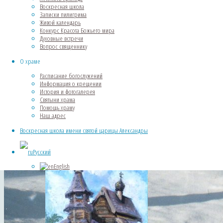
Воскресная школа
Записки пилигрима
Живой календарь
Конкурс Красота Божьего мира
Духовные встречи
Вопрос священнику
О храме
Расписание богослужений
Информация о крещении
История и фотогалерея
Святыни храма
Помощь храму
Наш адрес
Воскресная школа имени святой царицы Александры
О храме — история и фотогалерея
Русский
English