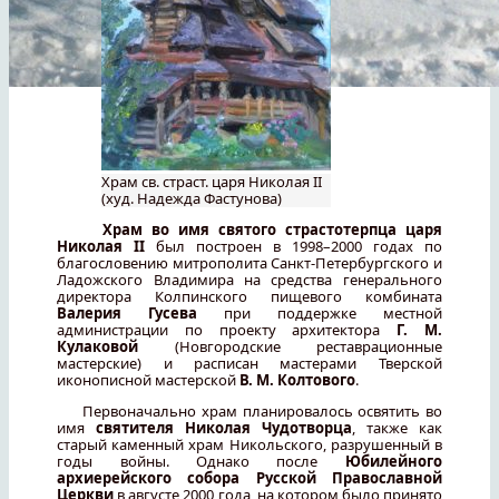
Храм св. страст. царя Николая II
(худ. Надежда Фастунова)
Храм во имя святого страстотерпца царя
Николая II
был построен в 1998–2000 годах по
благословению митрополита Санкт-Петербургского и
Ладожского Владимира на средства генерального
директора Колпинского пищевого комбината
Валерия Гусева
при поддержке местной
администрации по проекту архитектора
Г. М.
Кулаковой
(Новгородские реставрационные
мастерские) и расписан мастерами Тверской
иконописной мастерской
В. М. Колтового
.
Первоначально храм планировалось освятить во
имя
святителя Николая Чудотворца
, также как
старый каменный храм Никольского, разрушенный в
годы войны. Однако после
Юбилейного
архиерейского собора Русской Православной
Церкви
в августе 2000 года, на котором было принято