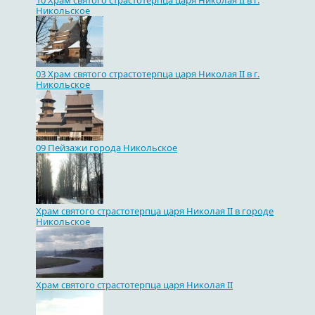
10 Храм святого страстотерпца царя Николая II в г.
Никольское
03 Храм святого страстотерпца царя Николая II в г.
Никольское
09 Пейзажи города Никольское
Храм святого страстотерпца царя Николая II в городе
Никольское
Храм святого страстотерпца царя Николая II