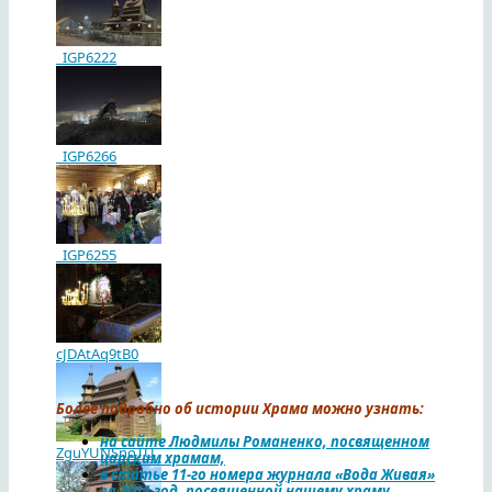
_IGP6222
_IGP6266
_IGP6255
cJDAtAq9tB0
Более подробно об истории Храма можно узнать:
на сайте Людмилы Романенко, посвященном
ZguYUNSnoTU
царским храмам,
в статье 11-го номера журнала «Вода Живая»
за 2011 год, посвященной нашему храму.