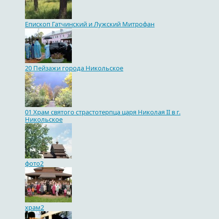
Епископ Гатчинский и Лужский Митрофан
20 Пейзажи города Никольское
01 Храм святого страстотерпца царя Николая II в г.
Никольское
фото2
храм2