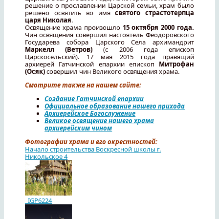
решение о прославлении Царской семьи, храм было
решено освятить во имя
святого страстотерпца
царя Николая
.
Освящение храма произошло
15 октября 2000 года.
Чин освящения совершил настоятель Феодоровского
Государева собора Царского Села архимандрит
Маркелл (Ветров)
(с 2006 года епископ
Царскосельский). 17 мая 2015 года правящий
архиерей Гатчинской епархии епископ
Митрофан
(Осяк)
совершил чин Великого освящения храма.
Смотрите также на нашем сайте:
Создание Гатчинской епархии
Официальное образование нашего прихода
Архиерейское Богослужение
Великое освящение нашего храма
архиерейским чином
Фотографии храма и его окрестностей:
Начало строительства Воскресной школы г.
Никольское 4
_IGP6224