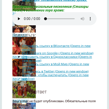
Прослушать пасхальные песнопения (Стихиры
Пасхи) в исполнении хора храма:
Храм святого страстотерпца царя Николая II
Поделиться:
IMGP3371
Отправить ссылку в ВКонтакте (Opens in new
window)
Click to share on Google+ (Opens in new window)
Отправить ссылку в Одноклассники (Opens in
IMGP3378
new window)
Отправить ссылку в Мой Мир (Opens in new
window)
Поделитесь в Twitter (Opens in new window)
Нажмите, чтобы распечатать (Opens in new
window)
IMGP3448
Оставить ответ
IMGP3503
Ваш e-mail не будет опубликован.
Обязательные поля
помечены
*