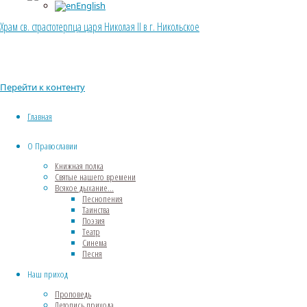
English
Храм св. страстотерпца царя Николая II в г. Никольское
Перейти к контенту
Главная
О Православии
Книжная полка
Святые нашего времени
Всякое дыхание…
Песнопения
Таинства
Поэзия
Театр
Синема
Песня
Наш приход
Проповедь
Летопись прихода