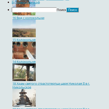
В-Православии.рф
Поиск
16 Вид с колокольни
15 Колокольня
14 Колокольня
18 Храм святого страстотерпца царя Николая II в г.
Никольское