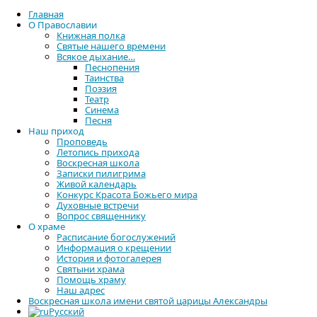
Главная
О Православии
Книжная полка
Святые нашего времени
Всякое дыхание…
Песнопения
Таинства
Главная
О храме — история и фотогалерея
Поэзия
Театр
Синема
Песня
Наш приход
Проповедь
Летопись прихода
Воскресная школа
Записки пилигрима
Живой календарь
Конкурс Красота Божьего мира
Духовные встречи
Вопрос священнику
О храме
Расписание богослужений
Информация о крещении
История и фотогалерея
Святыни храма
Помощь храму
Наш адрес
Воскресная школа имени святой царицы Александры
Русский