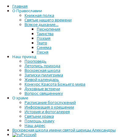
Главная
О Православии
Книжная полка
Святые нашего времени
Всякое дыхание…
Песнопения
Таинства
Главная
Помощь нашему храму
Поэзия
Театр
Синема
Песня
Наш приход
Проповедь
Летопись прихода
Воскресная школа
Записки пилигрима
Живой календарь
Конкурс Красота Божьего мира
Духовные встречи
Вопрос священнику
О храме
Расписание богослужений
Информация о крещении
История и фотогалерея
Святыни храма
Помощь храму
Наш адрес
Воскресная школа имени святой царицы Александры
Русский