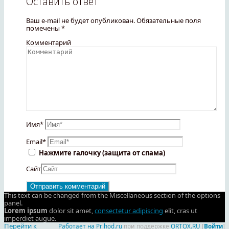
Оставить ответ
Ваш e-mail не будет опубликован.
Обязательные поля
помечены
*
Комментарий
Имя
*
Email
*
Нажмите галочку (защита от спама)
Сайт
This text can be changed from the Miscellaneous section of the options
panel.
Lorem ipsum
dolor sit amet,
consectetur adipiscing
elit, cras ut
imperdiet augue.
Перейти к
Работает на Prihod.ru
при поддержке
ORTOX.RU
[
Войти
]