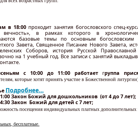
для всех возрастных групп:
ам в 18:00
проходит занятия богословского спец-кур
 вечность», в рамках которого в хронологичес
ваются базовые темы по основным богословским 
тхого Завета, Священное Писание Нового Завета, ис
еленских Соборов, история Русской Православной
очно на 1 учебный год. Все записи с занятий выкладыв
онтакте.
есеньям с 10:00 до 11:00 работает
г
руппа при
елям, которые хотят принять участие в Божественной литургии
Подробнее…
ье
 11:00 Закон Божий для дошкольников (от 4 до 7 лет);
 14:30 Закон Божий для детей с 7 лет;
можность посещения индивидуальных платных дополнительных 
льных, бесплатные.