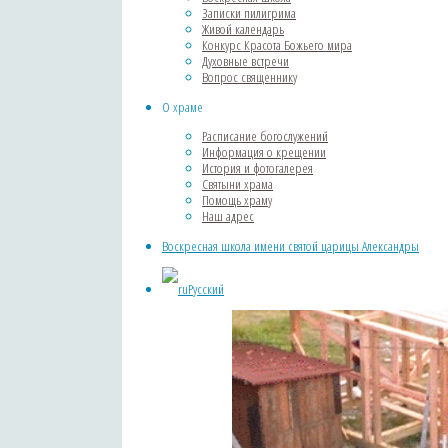
Записки пилигрима
Живой календарь
Конкурс Красота Божьего мира
Духовные встречи
Вопрос священнику
О храме
Воскресная школа имен
Расписание богослужений
Информация о крещении
История и фотогалерея
Святыни храма
Помощь храму
Наш адрес
Воскресная школа имени святой царицы Александры
Русский