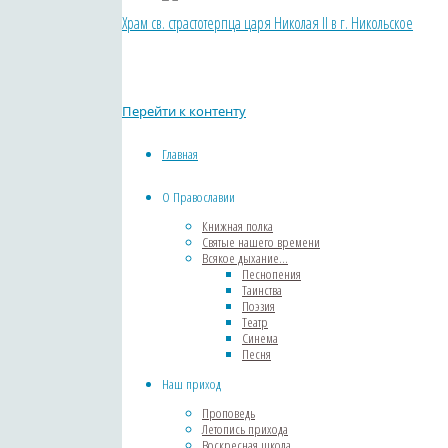
Храм св. страстотерпца царя Николая II в г. Никольское
Перейти к контенту
Главная
О Православии
Книжная полка
Святые нашего времени
Всякое дыхание…
Песнопения
Таинства
Поэзия
Театр
Синема
Песня
Наш приход
Проповедь
Летопись прихода
Воскресная школа