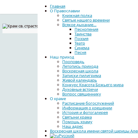
Главная
О Православии
Книжная полка
Святые нашего времени
Всякое дыхание…
Песнопения
Главная
Воскресная школа имени 
Таинства
Поэзия
Театр
Синема
Песня
Наш приход
Проповедь
Летопись прихода
Воскресная школа
Записки пилигрима
Живой календарь
Конкурс Красота Божьего мира
Духовные встречи
Вопрос священнику
О храме
Расписание богослужений
Информация о крещении
История и фотогалерея
Святыни храма
Помощь храму
Наш адрес
Воскресная школа имени святой царицы Ал
Русский