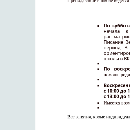
Преподавание в школе ведется 
По суббот
начала в
рассматри
Писание Ве
период Вс
ориентиров
школы в ВК
По воскр
помощь родит
Воскресен
с 10:00 до
с 13:00 до
Имеется воз
Все занятия, кроме индивидуа