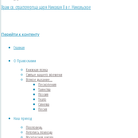
Храм св. страстотерпца царя Николая II в г. Никольское
Перейти к контенту
Главная
Объявления
Важное объявление в связи с
Главная
введением карантина
О Православии
Книжная полка
Святые нашего времени
Всякое дыхание…
Песнопения
Таинства
Поэзия
Театр
Синема
Песня
Наш приход
Проповедь
Летопись прихода
Воскресная школа