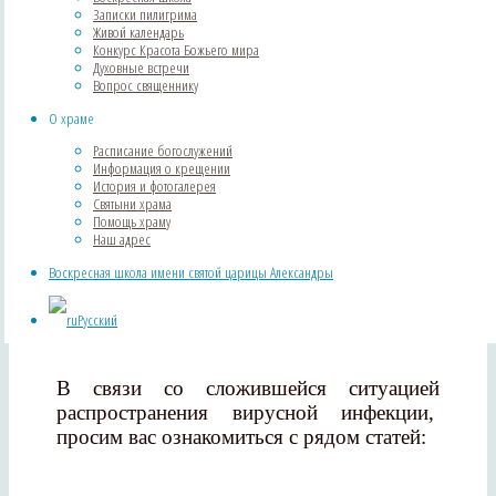
Записки пилигрима
Живой календарь
Конкурс Красота Божьего мира
Духовные встречи
Вопрос священнику
О храме
Расписание богослужений
Информация о крещении
Объявления
История и фотогалерея
Святыни храма
Важное объявление в связи с
Помощь храму
Наш адрес
введением карантина
Воскресная школа имени святой царицы Александры
от
artorius315
01.04.2020
01.04.2020
Дорогие братья и сестры!
Русский
В связи со сложившейся ситуацией
распространения вирусной инфекции,
просим вас ознакомиться с рядом статей: