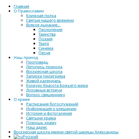
Главная
О Православии
Книжная полка
Святые нашего времени
Всякое дыхание…
Песнопения
Таинства
Поэзия
Театр
Синема
Песня
Наш приход
Проповедь
Летопись прихода
Воскресная школа
Записки пилигрима
Живой календарь
Конкурс Красота Божьего мира
Духовные встречи
Вопрос священнику
О храме
Расписание богослужений
Информация о крещении
История и фотогалерея
Святыни храма
Помощь храму
Наш адрес
Воскресная школа имени святой царицы Александры
Русский